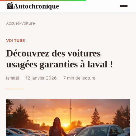
Autochronique
📰
Accueil
›
Voiture
VOITURE
Découvrez des voitures
usagées garanties à laval !
Ismaël — 12 janvier 2026 — 7 min de lecture