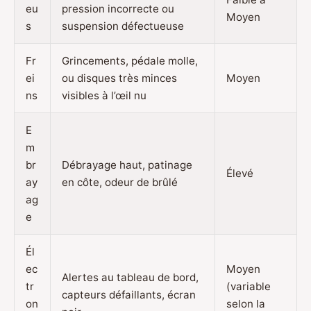
eu
pression incorrecte ou
Moyen
s
suspension défectueuse
Fr
Grincements, pédale molle,
ei
ou disques très minces
Moyen
ns
visibles à l’œil nu
E
m
br
Débrayage haut, patinage
Élevé
ay
en côte, odeur de brûlé
ag
e
Él
ec
Moyen
Alertes au tableau de bord,
tr
(variable
capteurs défaillants, écran
on
selon la