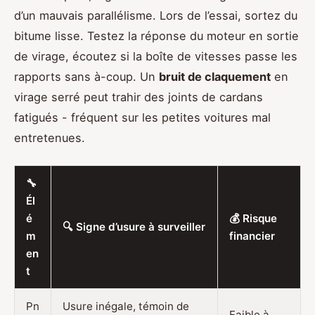
d’un mauvais parallélisme. Lors de l’essai, sortez du
bitume lisse. Testez la réponse du moteur en sortie
de virage, écoutez si la boîte de vitesses passe les
rapports sans à-coup. Un
bruit de claquement
en
virage serré peut trahir des joints de cardans
fatigués - fréquent sur les petites voitures mal
entretenues.
🔧
Él
é
💰 Risque
🔍 Signe d’usure à surveiller
m
financier
en
t
Pn
Usure inégale, témoin de
Faible à